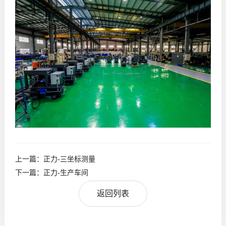
上一篇：正力-三坐标测量
下一篇：正力-生产车间
返回列表