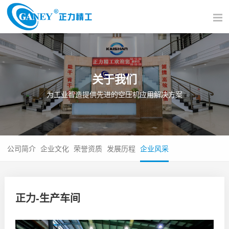
关于我们
为工业智造提供先进的空压机应用解决方案
公司简介
企业文化
荣誉资质
发展历程
企业风采
正力-生产车间